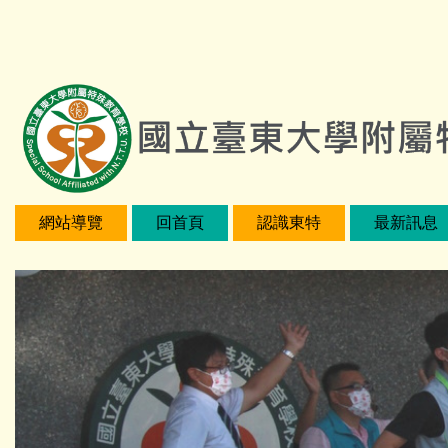
跳
:::
到
主
要
內
容
區
網站導覽
回首頁
認識東特
最新訊息