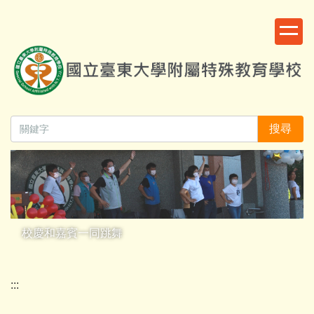
跳
:::
到
主
要
內
容
區
搜尋
校慶和嘉賓一同跳舞
:::