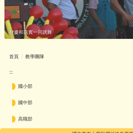
校慶和嘉賓一同跳舞
首頁
教學團隊
:::
國小部
國中部
高職部