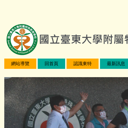
跳
:::
到
主
要
內
容
區
網站導覽
回首頁
認識東特
最新訊息