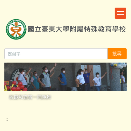
跳
:::
到
主
要
內
容
區
搜尋
校慶和嘉賓一同跳舞
:::