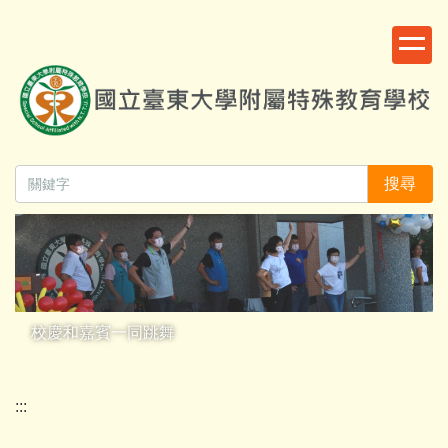
跳
:::
到
主
要
內
容
區
搜尋
校慶和嘉賓一同跳舞
:::