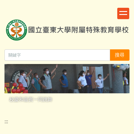
跳
:::
到
主
要
內
容
區
搜尋
校慶和嘉賓一同跳舞
:::