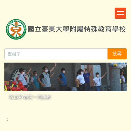
跳
:::
到
主
要
內
容
區
搜尋
校慶和嘉賓一同跳舞
:::