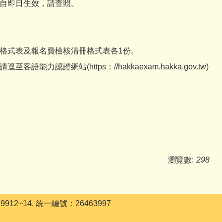
自即日生效，請查照。
格式表及報名費檢核清冊格式表各1份。
(https：//hakkaexam.hakka.gov.tw)
瀏覽數:
298
12~14, 統一編號：26463997