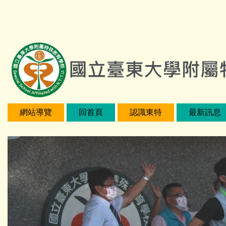
跳
:::
到
主
要
內
容
區
網站導覽
回首頁
認識東特
最新訊息