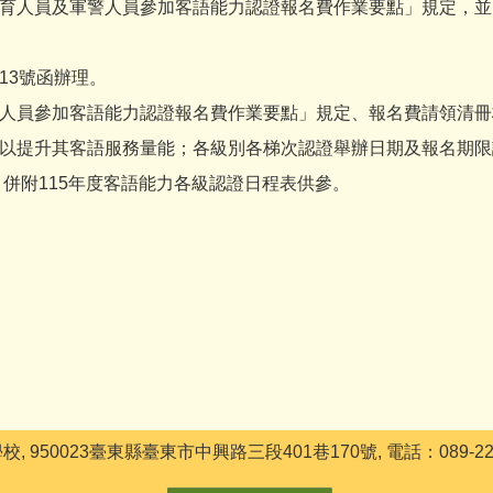
育人員及軍警人員參加客語能力認證報名費作業要點」規定，並
013號函辦理。
人員參加客語能力認證報名費作業要點」規定、報名費請領清冊
語服務量能；各級別各梯次認證舉辦日期及報名期限請逕至客語能力認證網站
0，併附115年度客語能力各級認證日程表供參。
50023臺東縣臺東市中興路三段401巷170號, 電話：089-2299