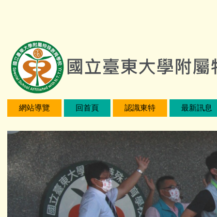
跳
:::
到
主
要
內
容
區
網站導覽
回首頁
認識東特
最新訊息