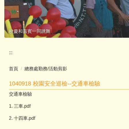
校慶和嘉賓一同跳舞
:::
首頁
總務處勤務/活動剪影
1040918 校園安全巡檢--交通車檢驗
交通車檢驗
1.
三車.pdf
2.
十四車.pdf