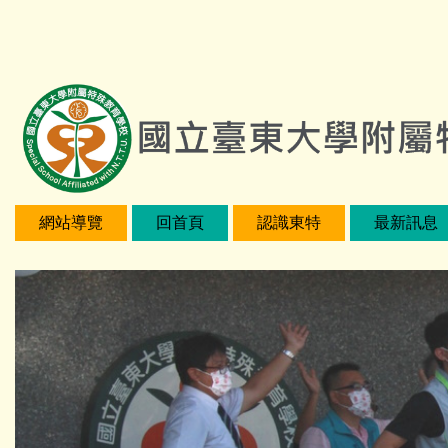
跳
:::
到
主
要
內
容
區
網站導覽
回首頁
認識東特
最新訊息