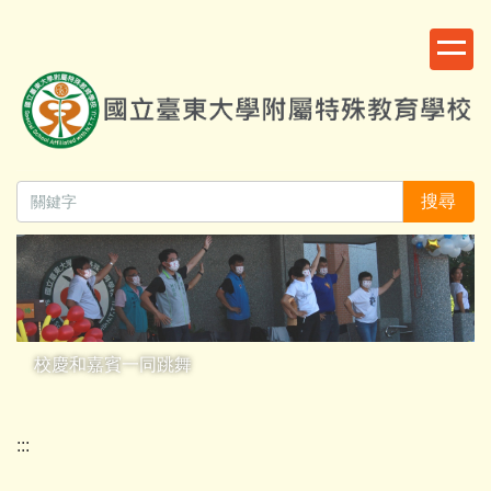
跳
:::
到
主
要
內
容
區
搜尋
校慶和嘉賓一同跳舞
:::