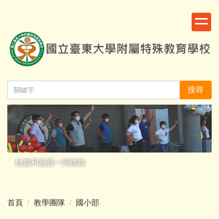
跳
:::
到
主
要
內
容
區
搜尋
校慶和嘉賓一同跳舞
首頁
教學團隊
國小部