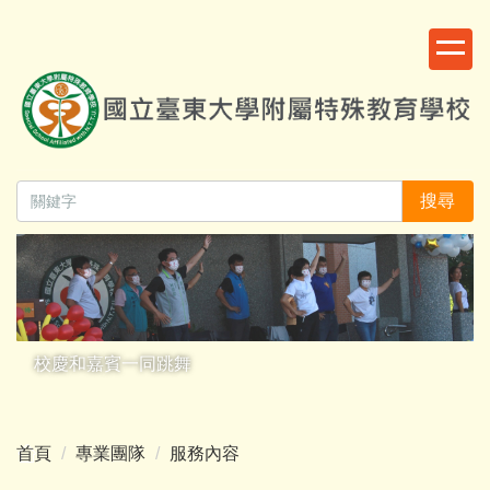
跳
:::
到
主
要
內
容
區
搜尋
校慶和嘉賓一同跳舞
首頁
專業團隊
服務內容