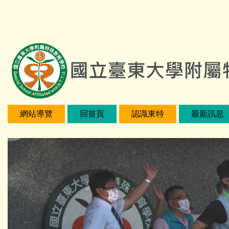
跳
:::
到
主
要
內
容
區
網站導覽
回首頁
認識東特
最新訊息