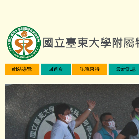
跳
:::
到
主
要
內
容
區
網站導覽
回首頁
認識東特
最新訊息