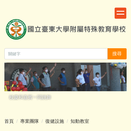
跳
:::
到
主
要
內
容
區
搜尋
校慶和嘉賓一同跳舞
首頁
專業團隊
復健設施
知動教室