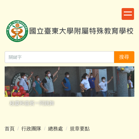
跳
:::
到
主
要
內
容
區
搜尋
校慶和嘉賓一同跳舞
首頁
行政團隊
總務處
規章要點