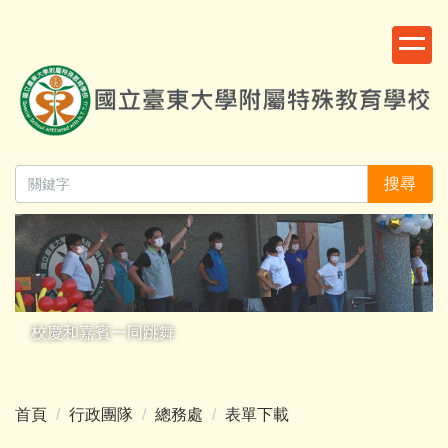
跳
:::
到
主
要
內
容
區
搜尋
校慶和嘉賓一同跳舞
首頁
行政團隊
總務處
表單下載