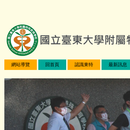
跳
:::
到
主
要
內
容
區
網站導覽
回首頁
認識東特
最新訊息