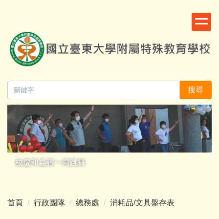
跳
:::
到
主
要
內
容
區
搜尋
校慶和嘉賓一同跳舞
首頁
行政團隊
總務處
消耗品/文具盤存表