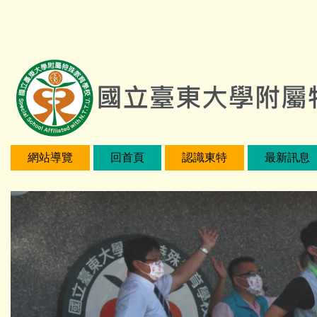
跳
:::
到
主
要
內
容
區
網站導覽
回首頁
認識東特
最新訊息