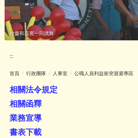
校慶和嘉賓一同跳舞
:::
首頁
行政團隊
人事室
公職人員利益衝突迴避專區
相關法令規定
相關函釋
業務宣導
書表下載