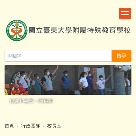
跳
:::
到
主
要
內
容
區
搜尋
校慶和嘉賓一同跳舞
首頁
行政團隊
校長室