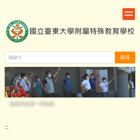
跳
:::
到
主
要
內
容
區
搜尋
校慶和嘉賓一同跳舞
:::