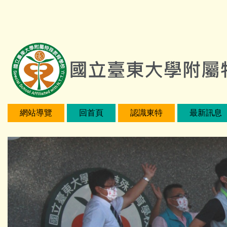
跳
:::
到
主
要
內
容
區
網站導覽
回首頁
認識東特
最新訊息