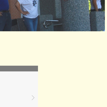
1100315_2交通車事故暨緊急傷病演練-