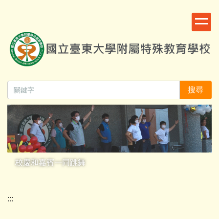
跳
:::
到
主
要
內
容
區
搜尋
校慶和嘉賓一同跳舞
:::