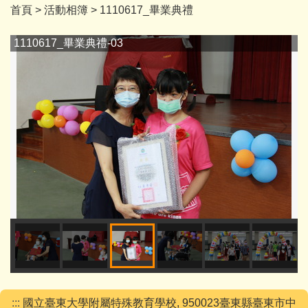
首頁
>
活動相簿
>
1110617_畢業典禮
1110617_畢業典禮-03
:::
國立臺東大學附屬特殊教育學校, 950023臺東縣臺東市中