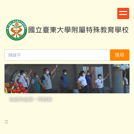
跳
:::
到
主
要
內
容
區
搜尋
校慶和嘉賓一同跳舞
:::