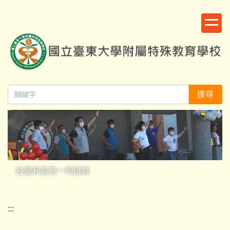
跳
:::
到
主
要
內
容
區
搜尋
校慶和嘉賓一同跳舞
:::