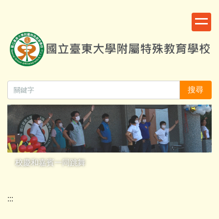
跳
:::
到
主
要
內
容
區
搜尋
校慶和嘉賓一同跳舞
:::