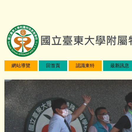
跳
:::
到
主
要
內
容
區
網站導覽
回首頁
認識東特
最新訊息