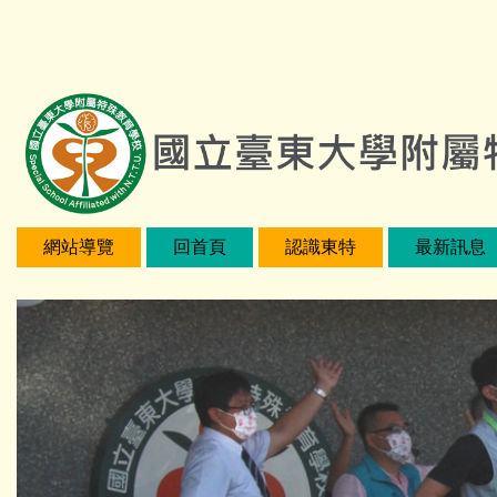
跳
:::
到
主
要
內
容
區
網站導覽
回首頁
認識東特
最新訊息