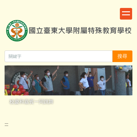
跳
:::
到
主
要
內
容
區
搜尋
校慶和嘉賓一同跳舞
:::