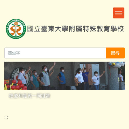
跳
:::
到
主
要
內
容
區
搜尋
校慶和嘉賓一同跳舞
:::