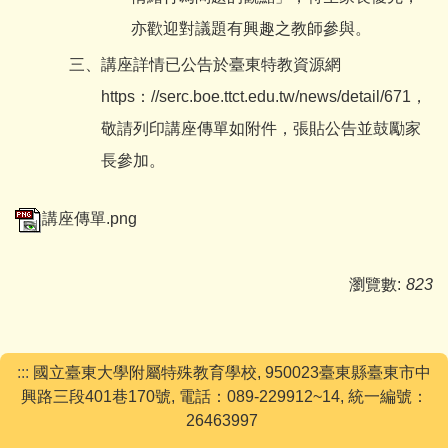
亦歡迎對議題有興趣之教師參與。
三、
講座詳情已公告於臺東特教資源網
https：//serc.boe.ttct.edu.tw/news/detail/671，
敬請列印講座傳單如附件，張貼公告並鼓勵家
長參加。
講座傳單.png
瀏覽數:
823
:::
國立臺東大學附屬特殊教育學校, 950023臺東縣臺東市中
興路三段401巷170號, 電話：089-229912~14, 統一編號：
26463997