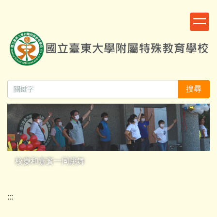
跳
:::
到
主
要
內
容
區
搜尋
校慶和嘉賓一同跳舞
:::