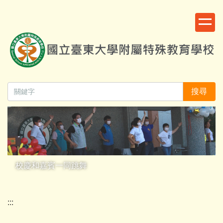
跳
:::
到
主
要
內
容
區
搜尋
校慶和嘉賓一同跳舞
:::