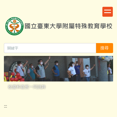
跳
:::
到
主
要
內
容
區
搜尋
校慶和嘉賓一同跳舞
:::