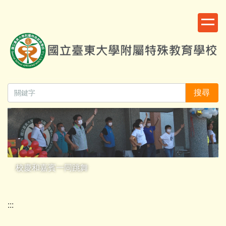
跳
:::
到
主
要
內
容
區
搜尋
校慶和嘉賓一同跳舞
:::