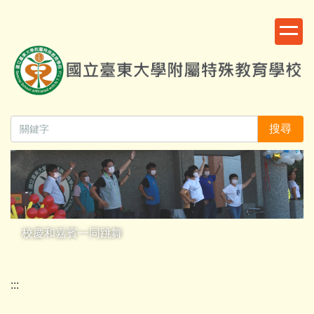
跳
:::
到
主
要
內
容
區
搜尋
校慶和嘉賓一同跳舞
:::