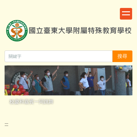
跳
:::
到
主
要
內
容
區
搜尋
校慶和嘉賓一同跳舞
:::