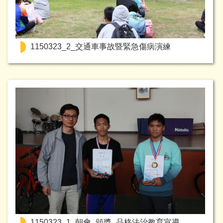
1150323_2_交通車事故暨緊急傷病演練
1150323_1_朝會_頒獎_品格法治教育宣導