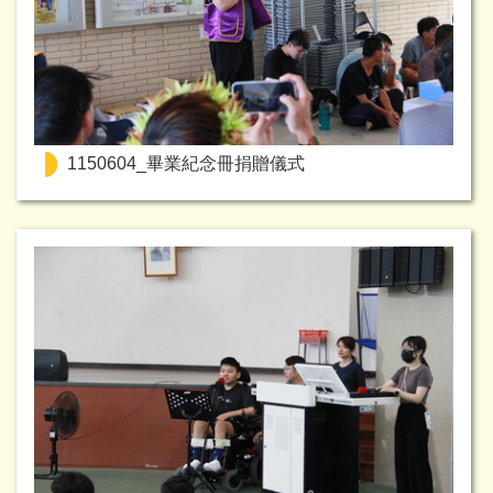
1150604_畢業紀念冊捐贈儀式