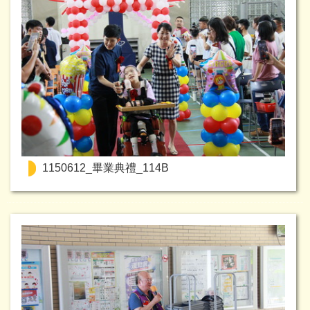
1150612_畢業典禮_114B