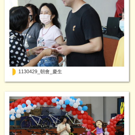
1130429_朝會_慶生