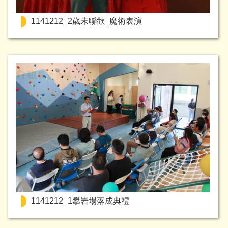
1141212_2歲末聯歡_魔術表演
1141212_1攀岩場落成典禮