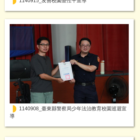
1140915_友善校園暨性平宣導
1140908_臺東縣警察局少年法治教育校園巡迴宣
導