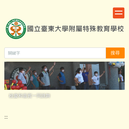
跳
:::
到
主
要
內
容
區
搜尋
校慶和嘉賓一同跳舞
:::